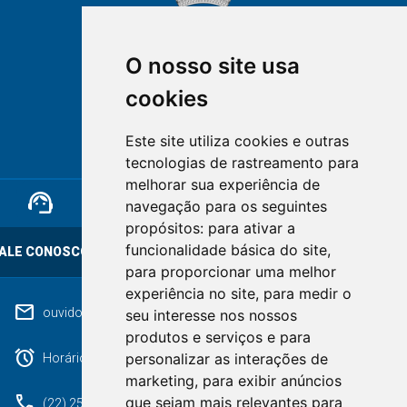
O nosso site usa
cookies
NOVA FRIBURGO
Este site utiliza cookies e outras
RIO DE JANEIRO
tecnologias de rastreamento para
melhorar sua experiência de
support_agent
mail
cloud_lock
navegação para os seguintes
propósitos:
para ativar a
funcionalidade básica do site
,
ALE CONOSCO
OUVIDORIA
LGPD
para proporcionar uma melhor
experiência no site
,
para medir o
mail
ouvidoriageral@pmnf.rj.gov.br
seu interesse nos nossos
produtos e serviços e para
alarm
personalizar as interações de
Horário de atendimento: Segunda a Sexta das 09h às 17h.
marketing
,
para exibir anúncios
phone
que sejam mais relevantes para
(22) 2525-9100