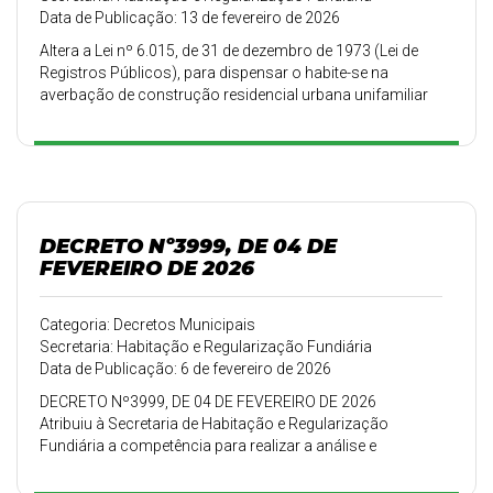
Data de Publicação: 13 de fevereiro de 2026
Altera a Lei nº 6.015, de 31 de dezembro de 1973 (Lei de
Registros Públicos), para dispensar o habite-se na
averbação de construção residencial urbana unifamiliar
de um só pavimento finalizada há mais de 5 (cinco) anos
em área ocupada predominantemente por população de
baixa renda.
DECRETO Nº3999, DE 04 DE
FEVEREIRO DE 2026
Categoria: Decretos Municipais
Secretaria: Habitação e Regularização Fundiária
Data de Publicação: 6 de fevereiro de 2026
DECRETO Nº3999, DE 04 DE FEVEREIRO DE 2026
Atribuiu à Secretaria de Habitação e Regularização
Fundiária a competência para realizar a análise e
aprovação urbanística dos
projetos de Regularização Fundiária - (REURB), que trata a