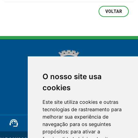
VOLTAR
O nosso site usa
cookies
NOVA FRIBURGO
Este site utiliza cookies e outras
RIO DE JANEIRO
tecnologias de rastreamento para
melhorar sua experiência de
support_agent
mail
cloud_lock
navegação para os seguintes
propósitos:
para ativar a