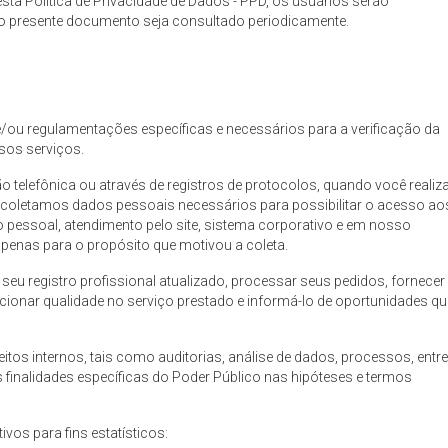
ta Política de Privacidade de Dados - PPD, os usuários serão
presente documento seja consultado periodicamente.
e/ou regulamentações específicas e necessários para a verificação da
sos serviços.
 telefônica ou através de registros de protocolos, quando você realiz
coletamos dados pessoais necessários para possibilitar o acesso ao
 pessoal, atendimento pelo site, sistema corporativo e em nosso
 apenas para o propósito que motivou a coleta.
seu registro profissional atualizado, processar seus pedidos, fornecer
cionar qualidade no serviço prestado e informá-lo de oportunidades qu
tos internos, tais como auditorias, análise de dados, processos, entr
 finalidades específicas do Poder Público nas hipóteses e termos
vos para fins estatísticos: