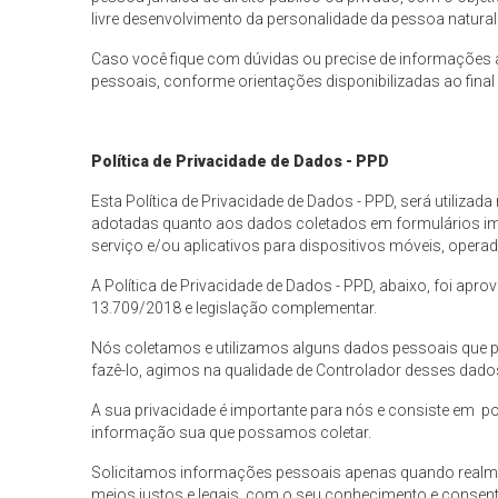
livre desenvolvimento da personalidade da pessoa natural
Caso você fique com dúvidas ou precise de informações 
pessoais, conforme orientações disponibilizadas ao final 
Política de Privacidade de Dados - PPD
Esta Política de Privacidade de Dados - PPD, será utilizada 
adotadas quanto aos dados coletados em formulários imp
serviço e/ou aplicativos para dispositivos móveis, operad
A Política de Privacidade de Dados - PPD, abaixo, foi apr
13.709/2018 e legislação complementar.
Nós coletamos e utilizamos alguns dados pessoais que pe
fazê-lo, agimos na qualidade de Controlador desses dado
A sua privacidade é importante para nós e consiste em pol
informação sua que possamos coletar.
Solicitamos informações pessoais apenas quando realme
meios justos e legais, com o seu conhecimento e cons