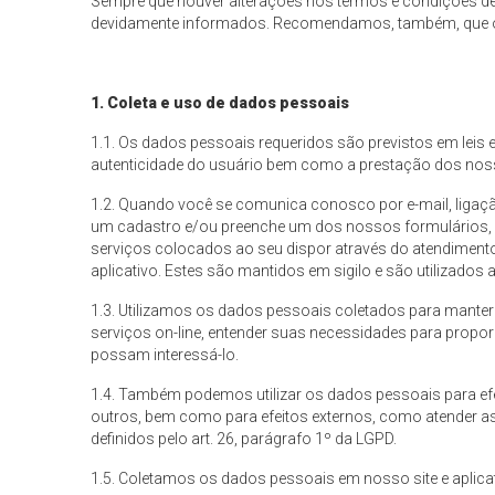
Sempre que houver alterações nos termos e condições des
devidamente informados. Recomendamos, também, que o 
1. Coleta e uso de dados pessoais
1.1. Os dados pessoais requeridos são previstos em leis 
autenticidade do usuário bem como a prestação dos nos
1.2. Quando você se comunica conosco por e-mail, ligação
um cadastro e/ou preenche um dos nossos formulários, 
serviços colocados ao seu dispor através do atendimento
aplicativo. Estes são mantidos em sigilo e são utilizados
1.3. Utilizamos os dados pessoais coletados para manter 
serviços on-line, entender suas necessidades para propor
possam interessá-lo.
1.4. Também podemos utilizar os dados pessoais para efei
outros, bem como para efeitos externos, como atender as
definidos pelo art. 26, parágrafo 1º da LGPD.
1.5. Coletamos os dados pessoais em nosso site e aplicati