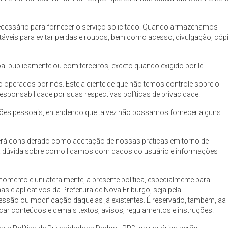
cessário para fornecer o serviço solicitado. Quando armazenamos
áveis para evitar perdas e roubos, bem como acesso, divulgação, cópi
 publicamente ou com terceiros, exceto quando exigido por lei.
ão operados por nós. Esteja ciente de que não temos controle sobre o
esponsabilidade por suas respectivas políticas de privacidade.
ações pessoais, entendendo que talvez não possamos fornecer alguns
será considerado como aceitação de nossas práticas em torno de
uma dúvida sobre como lidamos com dados do usuário e informações
 momento e unilateralmente, a presente política, especialmente para
as e aplicativos da Prefeitura de Nova Friburgo, seja pela
ressão ou modificação daquelas já existentes. É reservado, também, aa
ficar conteúdos e demais textos, avisos, regulamentos e instruções.