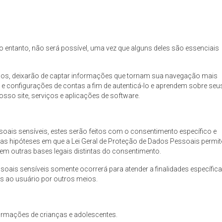
no entanto, não será possível, uma vez que alguns deles são essenciais
tados, deixarão de captar informações que tornam sua navegação mais
s e configurações de contas a fim de autenticá-lo e aprendem sobre seu
sso site, serviços e aplicações de software.
soais sensíveis, estes serão feitos com o consentimento específico e
 nas hipóteses em que a Lei Geral de Proteção de Dados Pessoais permit
m outras bases legais distintas do consentimento.
soais sensíveis somente ocorrerá para atender a finalidades específic
s ao usuário por outros meios.
ormações de crianças e adolescentes.