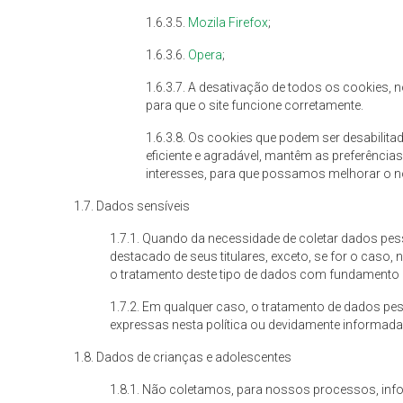
1.6.3.5.
Mozila Firefox
;
1.6.3.6.
Opera
;
1.6.3.7. A desativação de todos os cookies, 
para que o site funcione corretamente.
1.6.3.8. Os cookies que podem ser desabili
eficiente e agradável, mantêm as preferência
interesses, para que possamos melhorar o no
1.7. Dados sensíveis
1.7.1. Quando da necessidade de coletar dados pes
destacado de seus titulares, exceto, se for o caso,
o tratamento deste tipo de dados com fundamento e
1.7.2. Em qualquer caso, o tratamento de dados pes
expressas nesta política ou devidamente informada
1.8. Dados de crianças e adolescentes
1.8.1. Não coletamos, para nossos processos, inf