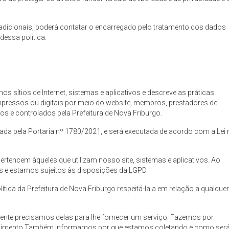
.
adicionais, poderá contatar o encarregado pelo tratamento dos dados
dessa política.
nos sítios de Internet, sistemas e aplicativos e descreve as práticas
ressos ou digitais por meio do website, membros, prestadores de
os e controlados pela Prefeitura de Nova Friburgo.
ovada pela Portaria nº 1780/2021, e será executada de acordo com a Lei 
rtencem àqueles que utilizam nosso site, sistemas e aplicativos. Ao
s e estamos sujeitos às disposições da LGPD.
ítica da Prefeitura de Nova Friburgo respeitá-la a em relação a qualque
nte precisamos delas para lhe fornecer um serviço. Fazemos por
entimento.Também informamos por que estamos coletando e como ser