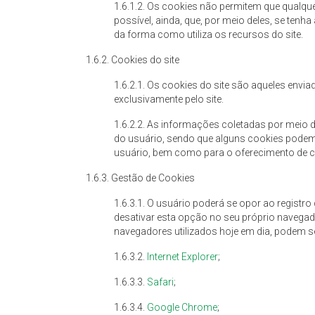
1.6.1.2. Os cookies não permitem que qualqu
possível, ainda, que, por meio deles, se te
da forma como utiliza os recursos do site.
1.6.2. Cookies do site
1.6.2.1. Os cookies do site são aqueles env
exclusivamente pelo site.
1.6.2.2. As informações coletadas por meio d
do usuário, sendo que alguns cookies podem,
usuário, bem como para o oferecimento de 
1.6.3. Gestão de Cookies
1.6.3.1. O usuário poderá se opor ao registro
desativar esta opção no seu próprio navega
navegadores utilizados hoje em dia, podem se
1.6.3.2.
Internet Explorer
;
1.6.3.3.
Safari
;
1.6.3.4.
Google Chrome
;