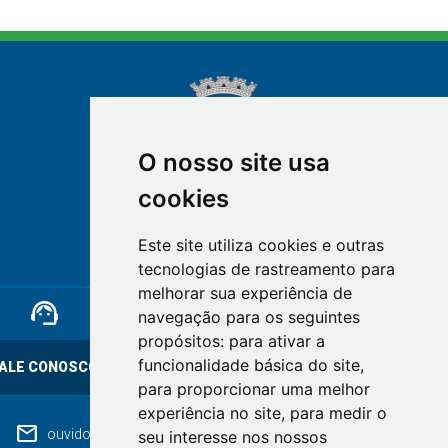
O nosso site usa
cookies
NOVA FRIBURGO
Este site utiliza cookies e outras
RIO DE JANEIRO
tecnologias de rastreamento para
melhorar sua experiência de
support_agent
mail
cloud_lock
navegação para os seguintes
propósitos:
para ativar a
funcionalidade básica do site
,
ALE CONOSCO
OUVIDORIA
LGPD
para proporcionar uma melhor
experiência no site
,
para medir o
mail
ouvidoriageral@pmnf.rj.gov.br
seu interesse nos nossos