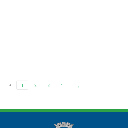
«
1
2
3
4
»