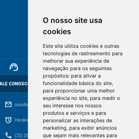
O nosso site usa
cookies
NOVA FRIBURGO
Este site utiliza cookies e outras
RIO DE JANEIRO
tecnologias de rastreamento para
melhorar sua experiência de
support_agent
mail
cloud_lock
navegação para os seguintes
propósitos:
para ativar a
funcionalidade básica do site
,
ALE CONOSCO
OUVIDORIA
LGPD
para proporcionar uma melhor
experiência no site
,
para medir o
mail
ouvidoriageral@pmnf.rj.gov.br
seu interesse nos nossos
produtos e serviços e para
alarm
personalizar as interações de
Horário de atendimento: Segunda a Sexta das 09h às 17h.
marketing
,
para exibir anúncios
phone
que sejam mais relevantes para
(22) 2525-9100