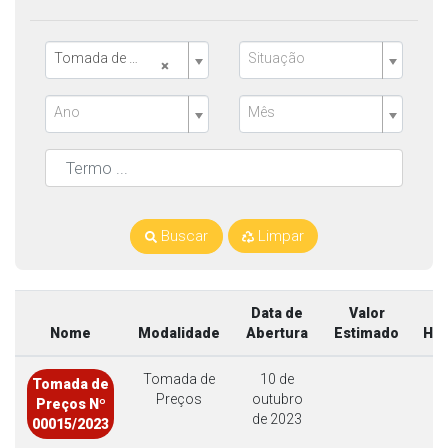
Tomada de Preços
Situação
×
Ano
Mês
Buscar
Limpar
Data de
Valor
Nome
Modalidade
Abertura
Estimado
Ho
Tomada de
10 de
Tomada de
Preços
outubro
Preços Nº
de 2023
00015/2023