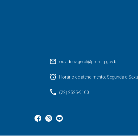
mail
ouvidoriageral@pmnf.rj.gov.br
alarm
Horário de atendimento: Segunda a Sext
phone
(22) 2525-9100