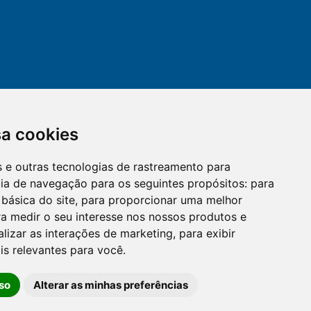
sa cookies
es e outras tecnologias de rastreamento para
mail
cloud_lock
cia de navegação para os seguintes propósitos:
para
 básica do site
,
para proporcionar uma melhor
a medir o seu interesse nos nossos produtos e
OUVIDORIA
LGPD
alizar as interações de marketing
,
para exibir
is relevantes para você
.
so
Alterar as minhas preferências