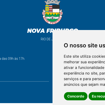
NOVA FRIBURGO
RIO DE JANEIRO
O nosso site u
Este site utiliza cooki
support_agent
a das 09h às 17h.
melhorar sua experiên
ativar a funcionalidade
experiência no site
,
par
FALE CONOSCO
serviços e para person
anúncios que sejam ma
Concordo
Eu recu