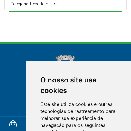
Categoria: Departamentos
O nosso site usa
cookies
NOVA FRIBURGO
Este site utiliza cookies e outras
RIO DE JANEIRO
tecnologias de rastreamento para
melhorar sua experiência de
support_agent
mail
cloud_lock
navegação para os seguintes