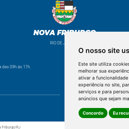
NOVA FRIBURGO
RIO DE JANEIRO
O nosso site u
Este site utiliza cooki
support_agent
a das 09h às 17h.
melhorar sua experiên
ativar a funcionalidade
experiência no site
,
par
FALE CONOSCO
serviços e para person
anúncios que sejam ma
Concordo
Eu recu
va Friburgo/RJ