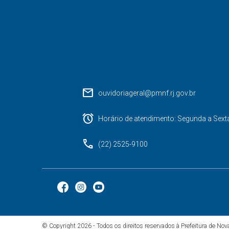
mail
ouvidoriageral@pmnf.rj.gov.br
alarm
Horário de atendimento: Segunda a Sext
phone
(22) 2525-9100
© Copyright 2026 - Todos os direitos reservados à Prefeitura de No