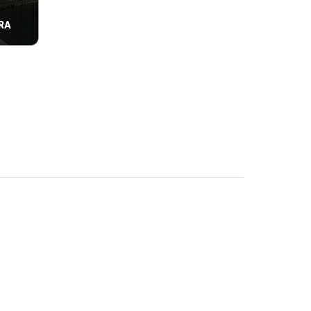
RA
o, por
eção e