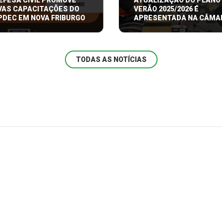
EFESA CIVIL PROMOVE
ATUALIZAÇÃO DO PLANO
VAS CAPACITAÇÕES DO
VERÃO 2025/2026 É
PDEC EM NOVA FRIBURGO
APRESENTADA NA CÂMA
feitura de Nova Friburgo, por
A Prefeitura de Nova Friburg
da Secretaria de Proteção e
meio da Secretaria de Prot
TODAS AS NOTÍCIAS
 Civil, segu ...
Defesa Civil, real ...