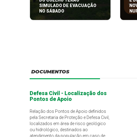
DO COELHO TERÃO
E D
SIMULADO DE EVACUAÇÃO
NO
NO SÁBADO
NU
O evento é um exercício simulado
A Pre
do Sistema de Alerta e Alarme
meio 
por sirenes que será ex ...
Defesa
DOCUMENTOS
Defesa Civil - Localização dos
Pontos de Apoio
Relação dos Pontos de Apoio definidos
pela Secretaria de Proteção e Defesa Civil,
localizados em área de risco geológico
ou hidrológico, destinados ao
atendimento da população em caso de