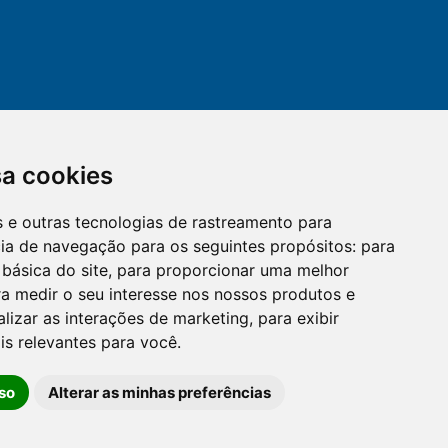
sa cookies
es e outras tecnologias de rastreamento para
mail
cloud_lock
cia de navegação para os seguintes propósitos:
para
 básica do site
,
para proporcionar uma melhor
a medir o seu interesse nos nossos produtos e
OUVIDORIA
LGPD
alizar as interações de marketing
,
para exibir
is relevantes para você
.
so
Alterar as minhas preferências