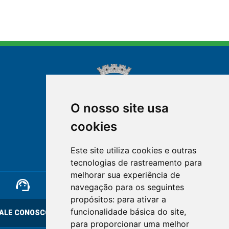
O nosso site usa
cookies
NOVA FRIBURGO
Este site utiliza cookies e outras
RIO DE JANEIRO
tecnologias de rastreamento para
melhorar sua experiência de
support_agent
mail
cloud_lock
navegação para os seguintes
propósitos:
para ativar a
funcionalidade básica do site
,
ALE CONOSCO
OUVIDORIA
LGPD
para proporcionar uma melhor