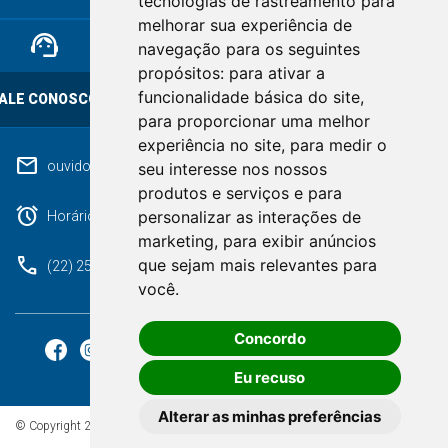
tecnologias de rastreamento para
melhorar sua experiência de
support_agent
mail
cloud_lock
navegação para os seguintes
propósitos:
para ativar a
funcionalidade básica do site
,
ALE CONOSCO
OUVIDORIA
LGPD
para proporcionar uma melhor
experiência no site
,
para medir o
mail
ouvidoriageral@pmnf.rj.gov.br
seu interesse nos nossos
produtos e serviços e para
alarm
personalizar as interações de
Horário de atendimento: Segunda a Sexta das 09h às 17h.
marketing
,
para exibir anúncios
phone
que sejam mais relevantes para
(22) 2525-9100
você
.
Concordo
Eu recuso
Alterar as minhas preferências
© Copyright 2026 - Todos os direitos reservados à Prefeitura de