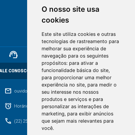
O nosso site usa
cookies
NOVA FRIBURGO
Este site utiliza cookies e outras
RIO DE JANEIRO
tecnologias de rastreamento para
melhorar sua experiência de
support_agent
mail
cloud_lock
navegação para os seguintes
propósitos:
para ativar a
funcionalidade básica do site
,
ALE CONOSCO
OUVIDORIA
LGPD
para proporcionar uma melhor
experiência no site
,
para medir o
mail
ouvidoriageral@pmnf.rj.gov.br
seu interesse nos nossos
produtos e serviços e para
alarm
personalizar as interações de
Horário de atendimento: Segunda a Sexta das 09h às 17h.
marketing
,
para exibir anúncios
phone
que sejam mais relevantes para
(22) 2525-9100
você
.