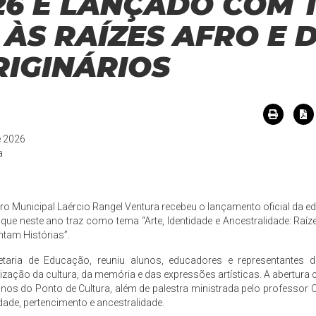
26 É LANÇADO COM 
ÀS RAÍZES AFRO E 
IGINÁRIOS
e 2026
a
eatro Municipal Laércio Rangel Ventura recebeu o lançamento oficial 
que neste ano traz como tema “Arte, Identidade e Ancestralidade: Raí
tam Histórias”.
etaria de Educação, reuniu alunos, educadores e representante
zação da cultura, da memória e das expressões artísticas. A abertur
unos do Ponto de Cultura, além de palestra ministrada pelo professo
dade, pertencimento e ancestralidade.