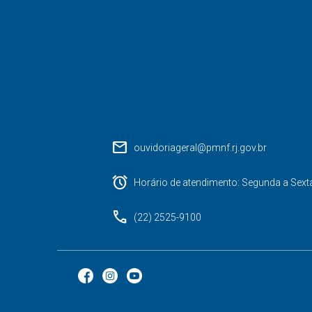
mail
ouvidoriageral@pmnf.rj.gov.br
alarm
Horário de atendimento: Segunda a Sext
phone
(22) 2525-9100