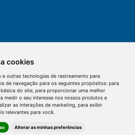
sa cookies
es e outras tecnologias de rastreamento para
mail
cloud_lock
cia de navegação para os seguintes propósitos:
para
 básica do site
,
para proporcionar uma melhor
a medir o seu interesse nos nossos produtos e
OUVIDORIA
LGPD
alizar as interações de marketing
,
para exibir
is relevantes para você
.
so
Alterar as minhas preferências