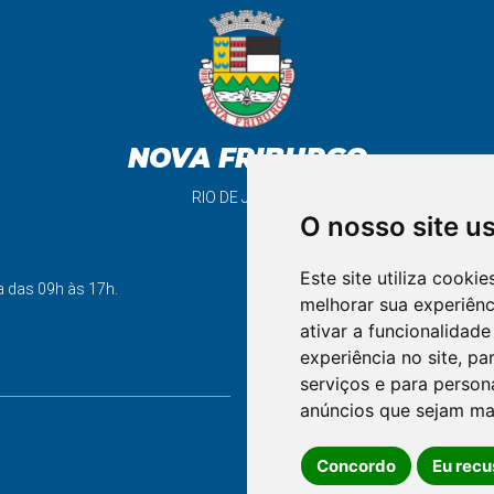
NOVA FRIBURGO
RIO DE JANEIRO
O nosso site u
Este site utiliza cooki
support_agent
a das 09h às 17h.
melhorar sua experiên
ativar a funcionalidade
experiência no site
,
par
FALE CONOSCO
serviços e para person
anúncios que sejam ma
Concordo
Eu recu