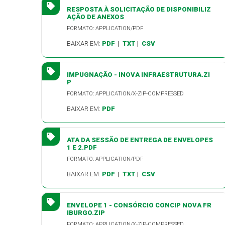
RESPOSTA À SOLICITAÇÃO DE DISPONIBILIZ
AÇÃO DE ANEXOS
FORMATO: APPLICATION/PDF
BAIXAR EM:
PDF
|
TXT
|
CSV
IMPUGNAÇÃO - INOVA INFRAESTRUTURA.ZI
P
FORMATO: APPLICATION/X-ZIP-COMPRESSED
BAIXAR EM:
PDF
ATA DA SESSÃO DE ENTREGA DE ENVELOPES
1 E 2.PDF
FORMATO: APPLICATION/PDF
BAIXAR EM:
PDF
|
TXT
|
CSV
ENVELOPE 1 - CONSÓRCIO CONCIP NOVA FR
IBURGO.ZIP
FORMATO: APPLICATION/X-ZIP-COMPRESSED