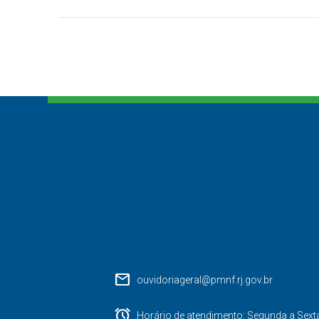
mail
ouvidoriageral@pmnf.rj.gov.br
alarm
Horário de atendimento: Segunda a Sext