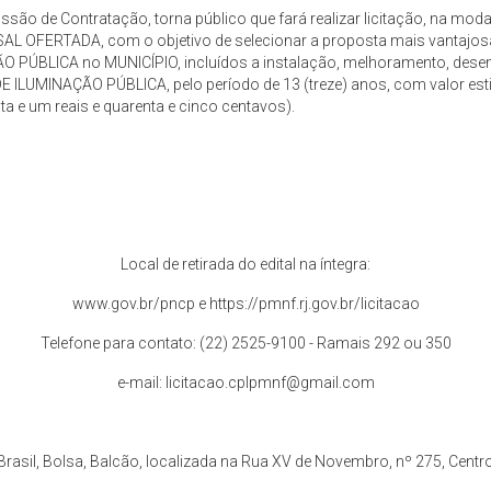
issão de Contratação, torna público que fará realizar licitação, na 
ERTADA, com o objetivo de selecionar a proposta mais vantajosa 
O PÚBLICA no MUNICÍPIO, incluídos a instalação, melhoramento, desen
 ILUMINAÇÃO PÚBLICA, pelo período de 13 (treze) anos, com valor est
ta e um reais e quarenta e cinco centavos).
Local de retirada do edital na íntegra:
www.gov.br/pncp e https://pmnf.rj.gov.br/licitacao
Telefone para contato: (22) 2525-9100 - Ramais 292 ou 350
e-mail: licitacao.cplpmnf@gmail.com
asil, Bolsa, Balcão, localizada na Rua XV de Novembro, nº 275, Centr