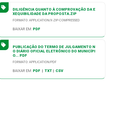
DILIGÊNCIA QUANTO À COMPROVAÇÃO DA E
XEQUIBILIDADE DA PROPOSTA.ZIP
FORMATO: APPLICATION/X-ZIP-COMPRESSED
BAIXAR EM:
PDF
PUBLICAÇÃO DO TERMO DE JULGAMENTO N
O DIÁRIO OFICIAL ELETRÔNICO DO MUNICÍPI
O... PDF
FORMATO: APPLICATION/PDF
BAIXAR EM:
PDF
|
TXT
|
CSV