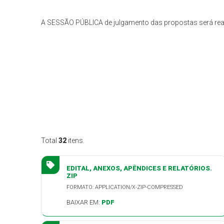
A SESSÃO PÚBLICA de julgamento das propostas será realiz
Total
32
itens.
EDITAL, ANEXOS, APÊNDICES E RELATÓRIOS.
ZIP
FORMATO: APPLICATION/X-ZIP-COMPRESSED
BAIXAR EM:
PDF