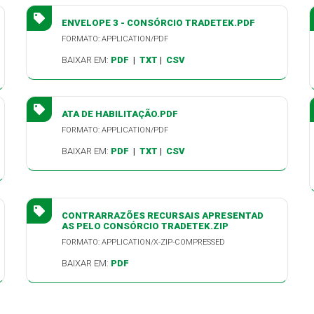
ENVELOPE 3 - CONSÓRCIO TRADETEK.PDF
FORMATO: APPLICATION/PDF
BAIXAR EM:
PDF
|
TXT
|
CSV
ATA DE HABILITAÇÃO.PDF
FORMATO: APPLICATION/PDF
BAIXAR EM:
PDF
|
TXT
|
CSV
CONTRARRAZÕES RECURSAIS APRESENTAD
AS PELO CONSÓRCIO TRADETEK.ZIP
FORMATO: APPLICATION/X-ZIP-COMPRESSED
BAIXAR EM:
PDF