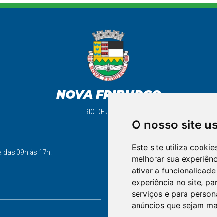
NOVA FRIBURGO
RIO DE JANEIRO
O nosso site u
Este site utiliza cooki
support_agent
a das 09h às 17h.
melhorar sua experiên
ativar a funcionalidade
experiência no site
,
par
FALE CONOSCO
serviços e para person
anúncios que sejam ma