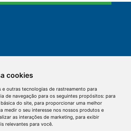
sa cookies
es e outras tecnologias de rastreamento para
mail
cloud_lock
cia de navegação para os seguintes propósitos:
para
 básica do site
,
para proporcionar uma melhor
a medir o seu interesse nos nossos produtos e
OUVIDORIA
LGPD
alizar as interações de marketing
,
para exibir
is relevantes para você
.