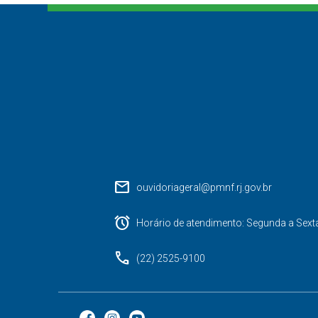
mail
ouvidoriageral@pmnf.rj.gov.br
alarm
Horário de atendimento: Segunda a Sext
phone
(22) 2525-9100