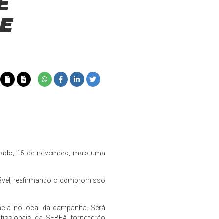
E
DE
ábado, 15 de novembro, mais uma
nsável, reafirmando o compromisso
ência no local da campanha. Será
fissionais da SEBEA fornecerão