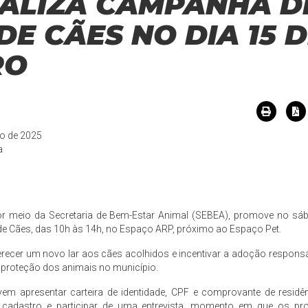
EALIZA CAMPANHA D
E CÃES NO DIA 15 
RO
ro de 2025
a
 por meio da Secretaria de Bem-Estar Animal (SEBEA), promove no s
 Cães, das 10h às 14h, no Espaço ARP, próximo ao Espaço Pet.
ferecer um novo lar aos cães acolhidos e incentivar a adoção respo
a proteção dos animais no município.
vem apresentar carteira de identidade, CPF e comprovante de resid
 cadastro e participar de uma entrevista, momento em que os pro