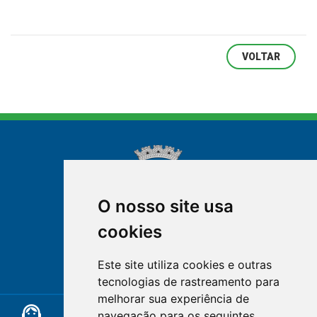
VOLTAR
O nosso site usa
cookies
NOVA FRIBURGO
Este site utiliza cookies e outras
RIO DE JANEIRO
tecnologias de rastreamento para
melhorar sua experiência de
support_agent
mail
cloud_lock
navegação para os seguintes