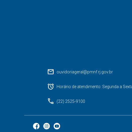
mail
ouvidoriageral@pmnf.rj.gov.br
alarm
Horário de atendimento: Segunda a Sext
phone
(22) 2525-9100