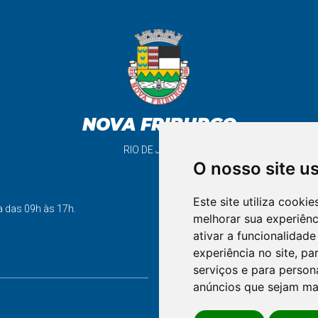
NOVA FRIBURGO
RIO DE JANEIRO
O nosso site u
Este site utiliza cooki
support_agent
a das 09h às 17h.
melhorar sua experiên
ativar a funcionalidade
experiência no site
,
par
FALE CONOSCO
serviços e para person
anúncios que sejam ma