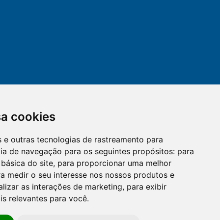
sa cookies
es e outras tecnologias de rastreamento para
mail
cloud_lock
cia de navegação para os seguintes propósitos:
para
 básica do site
,
para proporcionar uma melhor
a medir o seu interesse nos nossos produtos e
OUVIDORIA
LGPD
alizar as interações de marketing
,
para exibir
is relevantes para você
.