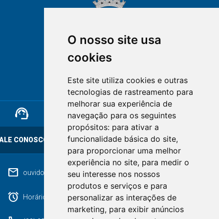
O nosso site usa
cookies
NOVA FRIBURGO
Este site utiliza cookies e outras
RIO DE JANEIRO
tecnologias de rastreamento para
melhorar sua experiência de
support_agent
mail
cloud_lock
navegação para os seguintes
propósitos:
para ativar a
funcionalidade básica do site
,
ALE CONOSCO
OUVIDORIA
LGPD
para proporcionar uma melhor
experiência no site
,
para medir o
mail
ouvidoriageral@pmnf.rj.gov.br
seu interesse nos nossos
produtos e serviços e para
alarm
personalizar as interações de
Horário de atendimento: Segunda a Sexta das 09h às 17h.
marketing
,
para exibir anúncios