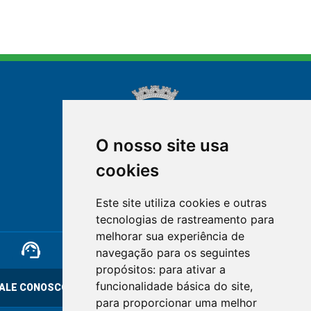
O nosso site usa
cookies
NOVA FRIBURGO
Este site utiliza cookies e outras
RIO DE JANEIRO
tecnologias de rastreamento para
melhorar sua experiência de
support_agent
mail
cloud_lock
navegação para os seguintes
propósitos:
para ativar a
funcionalidade básica do site
,
ALE CONOSCO
OUVIDORIA
LGPD
para proporcionar uma melhor