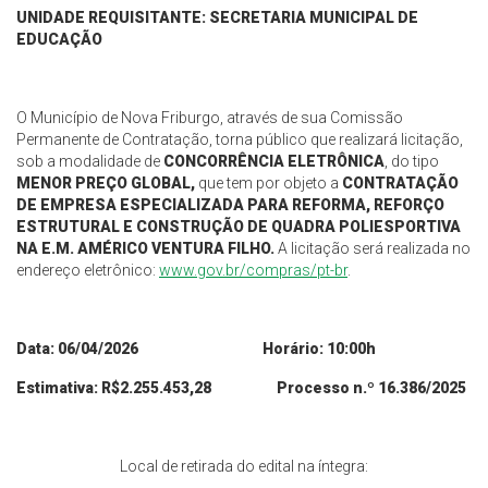
UNIDADE REQUISITANTE: SECRETARIA MUNICIPAL DE
EDUCAÇÃO
O Município de Nova Friburgo, através de sua Comissão
Permanente de Contratação, torna público que realizará licitação,
sob a modalidade de
CONCORRÊNCIA ELETRÔNICA
, do tipo
MENOR PREÇO GLOBAL,
que tem por objeto a
CONTRATAÇÃO
DE EMPRESA ESPECIALIZADA PARA
REFORMA, REFORÇO
ESTRUTURAL E CONSTRUÇÃO DE
QUADRA POLIESPORTIVA
NA E.M. AMÉRICO VENTURA
FILHO
.
A licitação será realizada no
endereço eletrônico:
www.gov.br/compras/pt-br
.
Data:
06
/
04
/202
6
Horário: 10:00h
Estimativa: R$2.255.453,28
Processo n.º
16.386
/2025
Local de retirada do edital na íntegra: