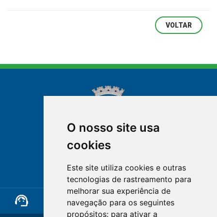
VOLTAR
O nosso site usa
cookies
NOVA FRIBURGO
Este site utiliza cookies e outras
RIO DE JANEIRO
tecnologias de rastreamento para
melhorar sua experiência de
support_agent
mail
cloud_lock
navegação para os seguintes
propósitos:
para ativar a