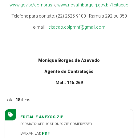
www.gov.br/compras
e
www.novafriburgo.rj.gov.br/licitacao
Telefone para contato: (22) 2525-9100 - Ramais 292 ou 350
e-mail:
licitacao.cplpmnf@gmail.com
Monique Borges de Azevedo
Agente de Contratação
Mat.: 115.269
Total
18
itens.
EDITAL E ANEXOS.ZIP
FORMATO: APPLICATION/X-ZIP-COMPRESSED
BAIXAR EM:
PDF