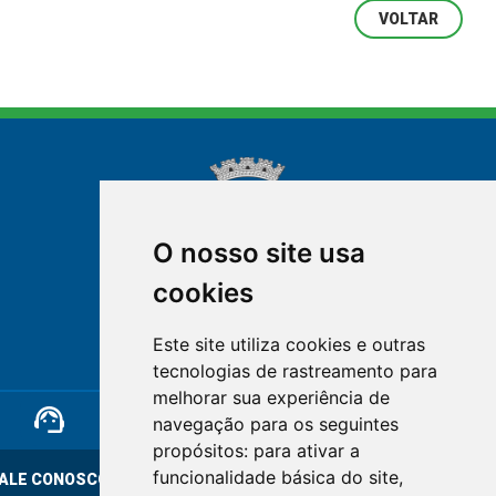
VOLTAR
O nosso site usa
cookies
NOVA FRIBURGO
Este site utiliza cookies e outras
RIO DE JANEIRO
tecnologias de rastreamento para
melhorar sua experiência de
support_agent
mail
cloud_lock
navegação para os seguintes
propósitos:
para ativar a
funcionalidade básica do site
,
ALE CONOSCO
OUVIDORIA
LGPD