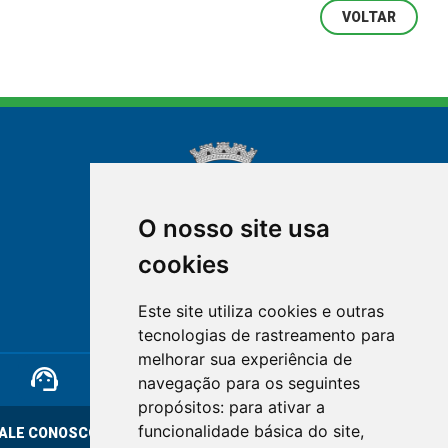
VOLTAR
O nosso site usa
cookies
NOVA FRIBURGO
Este site utiliza cookies e outras
RIO DE JANEIRO
tecnologias de rastreamento para
melhorar sua experiência de
support_agent
mail
cloud_lock
navegação para os seguintes
propósitos:
para ativar a
funcionalidade básica do site
,
ALE CONOSCO
OUVIDORIA
LGPD