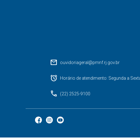
mail
ouvidoriageral@pmnf.rj.gov.br
alarm
Horário de atendimento: Segunda a Sext
phone
(22) 2525-9100