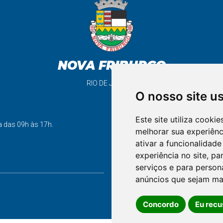
NOVA FRIBURGO
RIO DE JANEIRO
O nosso site u
Este site utiliza cooki
support_agent
a das 09h às 17h.
melhorar sua experiên
ativar a funcionalidade
experiência no site
,
par
FALE CONOSCO
serviços e para person
anúncios que sejam ma
Concordo
Eu recu