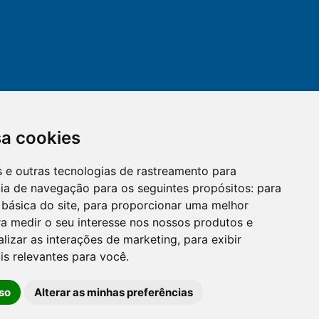
sa cookies
es e outras tecnologias de rastreamento para
mail
cloud_lock
cia de navegação para os seguintes propósitos:
para
 básica do site
,
para proporcionar uma melhor
a medir o seu interesse nos nossos produtos e
OUVIDORIA
LGPD
alizar as interações de marketing
,
para exibir
is relevantes para você
.
so
Alterar as minhas preferências