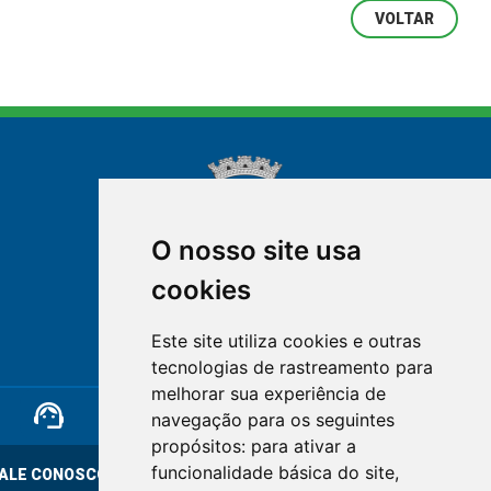
VOLTAR
O nosso site usa
cookies
NOVA FRIBURGO
Este site utiliza cookies e outras
RIO DE JANEIRO
tecnologias de rastreamento para
melhorar sua experiência de
support_agent
mail
cloud_lock
navegação para os seguintes
propósitos:
para ativar a
funcionalidade básica do site
,
ALE CONOSCO
OUVIDORIA
LGPD