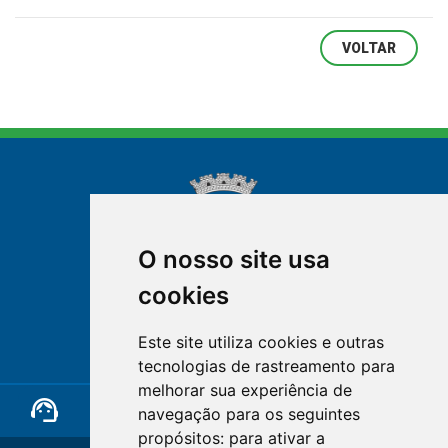
VOLTAR
O nosso site usa
cookies
NOVA FRIBURGO
Este site utiliza cookies e outras
RIO DE JANEIRO
tecnologias de rastreamento para
melhorar sua experiência de
support_agent
mail
cloud_lock
navegação para os seguintes
propósitos:
para ativar a