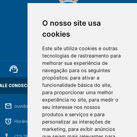
O nosso site usa
cookies
NOVA FRIBURGO
Este site utiliza cookies e outras
RIO DE JANEIRO
tecnologias de rastreamento para
melhorar sua experiência de
support_agent
mail
cloud_lock
navegação para os seguintes
propósitos:
para ativar a
funcionalidade básica do site
,
ALE CONOSCO
OUVIDORIA
LGPD
para proporcionar uma melhor
experiência no site
,
para medir o
mail
ouvidoriageral@pmnf.rj.gov.br
seu interesse nos nossos
produtos e serviços e para
alarm
personalizar as interações de
Horário de atendimento: Segunda a Sexta das 09h às 17h.
marketing
,
para exibir anúncios
phone
que sejam mais relevantes para
(22) 2525-9100