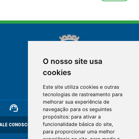
O nosso site usa
cookies
NOVA FRIBURGO
Este site utiliza cookies e outras
RIO DE JANEIRO
tecnologias de rastreamento para
melhorar sua experiência de
support_agent
mail
cloud_lock
navegação para os seguintes
propósitos:
para ativar a
funcionalidade básica do site
,
ALE CONOSCO
OUVIDORIA
LGPD
para proporcionar uma melhor