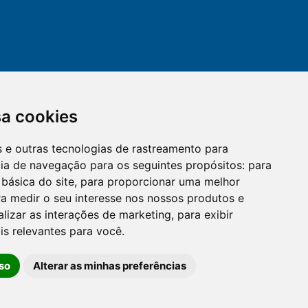
sa cookies
es e outras tecnologias de rastreamento para
mail
cloud_lock
cia de navegação para os seguintes propósitos:
para
 básica do site
,
para proporcionar uma melhor
a medir o seu interesse nos nossos produtos e
OUVIDORIA
LGPD
alizar as interações de marketing
,
para exibir
is relevantes para você
.
so
Alterar as minhas preferências