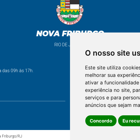
NOVA FRIBURGO
RIO DE JANEIRO
O nosso site u
Este site utiliza cooki
support_agent
a das 09h às 17h.
melhorar sua experiên
ativar a funcionalidade
experiência no site
,
par
FALE CONOSCO
serviços e para person
anúncios que sejam ma
Concordo
Eu recu
va Friburgo/RJ