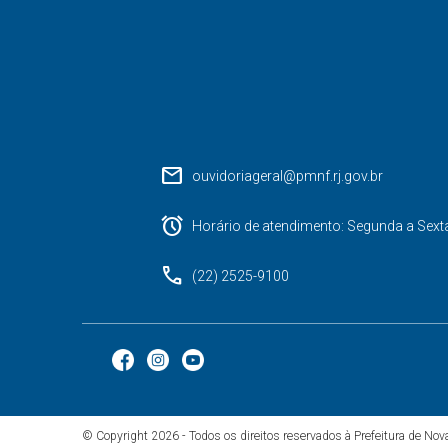
mail
ouvidoriageral@pmnf.rj.gov.br
alarm
Horário de atendimento: Segunda a Sext
phone
(22) 2525-9100
© Copyright 2026 - Todos os direitos reservados à Prefeitura de No