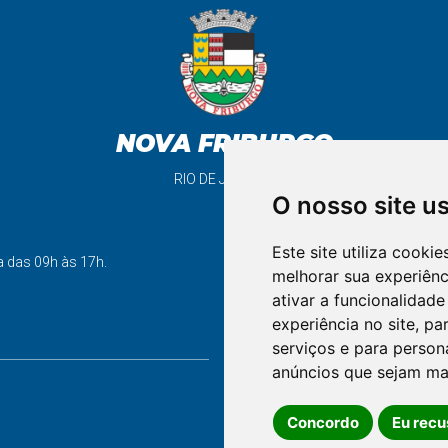
NOVA FRIBURGO
RIO DE JANEIRO
O nosso site u
Este site utiliza cooki
support_agent
a das 09h às 17h.
melhorar sua experiên
ativar a funcionalidade
experiência no site
,
par
FALE CONOSCO
serviços e para person
anúncios que sejam ma
Concordo
Eu recu