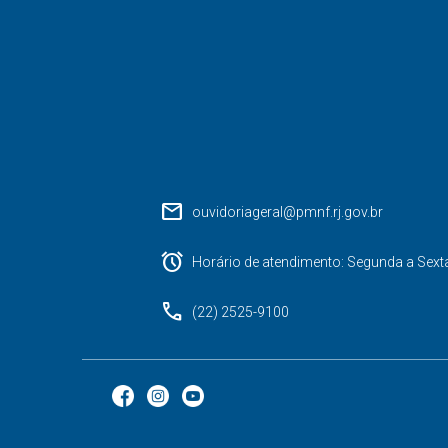
mail
ouvidoriageral@pmnf.rj.gov.br
alarm
Horário de atendimento: Segunda a Sext
phone
(22) 2525-9100