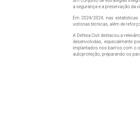
um conjunto de estratégias integr
a segurança e a preservação da v
Em 2024/2024, nas estatísticas 
vistorias técnicas, além de reforç
A Defesa Civil destacou a relevân
desenvolvidas, especialmente p
implantados nos bairros com o ob
autoproteção, preparando-os para