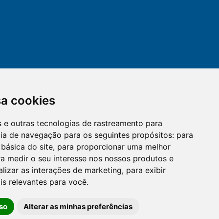
sa cookies
es e outras tecnologias de rastreamento para
mail
cloud_lock
cia de navegação para os seguintes propósitos:
para
 básica do site
,
para proporcionar uma melhor
a medir o seu interesse nos nossos produtos e
OUVIDORIA
LGPD
alizar as interações de marketing
,
para exibir
is relevantes para você
.
so
Alterar as minhas preferências