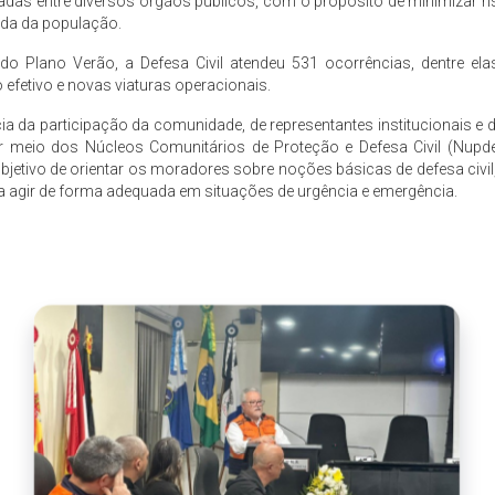
adas entre diversos órgãos públicos, com o propósito de minimizar ris
ida da população.
do Plano Verão, a Defesa Civil atendeu 531 ocorrências, dentre el
o efetivo e novas viaturas operacionais.
cia da participação da comunidade, de representantes institucionais e d
or meio dos Núcleos Comunitários de Proteção e Defesa Civil (Nupd
jetivo de orientar os moradores sobre noções básicas de defesa civil
 agir de forma adequada em situações de urgência e emergência.