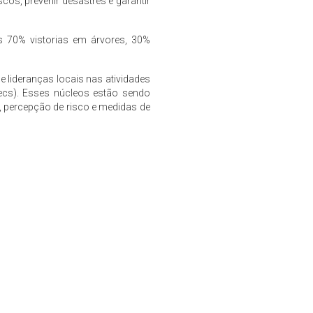
cos, prevenir desastres e garantir
as 70% vistorias em árvores, 30%
e lideranças locais nas atividades
ecs). Esses núcleos estão sendo
, percepção de risco e medidas de