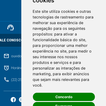
cookies
NOVA FRIBURGO
Este site utiliza cookies e outras
RIO DE JANEIRO
tecnologias de rastreamento para
melhorar sua experiência de
support_agent
mail
cloud_lock
navegação para os seguintes
propósitos:
para ativar a
funcionalidade básica do site
,
ALE CONOSCO
OUVIDORIA
LGPD
para proporcionar uma melhor
experiência no site
,
para medir o
mail
ouvidoriageral@pmnf.rj.gov.br
seu interesse nos nossos
produtos e serviços e para
alarm
personalizar as interações de
Horário de atendimento: Segunda a Sexta das 09h às 17h.
marketing
,
para exibir anúncios
phone
que sejam mais relevantes para
(22) 2525-9100
você
.
Concordo