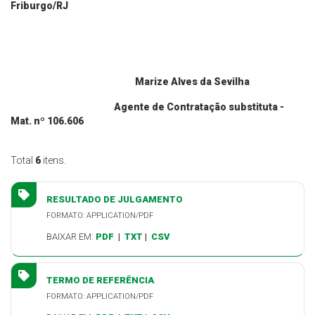
Friburgo/RJ
Marize Alves da Sevilha
Agente de Contratação substituta -
Mat. nº 106.606
Total
6
itens.
RESULTADO DE JULGAMENTO
FORMATO: APPLICATION/PDF
BAIXAR EM:
PDF
|
TXT
|
CSV
TERMO DE REFERÊNCIA
FORMATO: APPLICATION/PDF