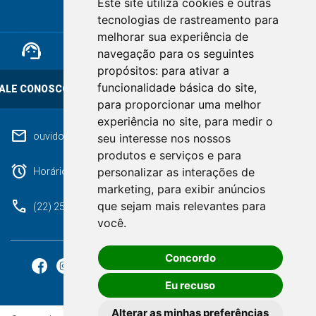
Este site utiliza cookies e outras
RIO DE JANEIRO
tecnologias de rastreamento para
melhorar sua experiência de
support_agent
mail
cloud_lock
navegação para os seguintes
propósitos:
para ativar a
funcionalidade básica do site
,
ALE CONOSCO
OUVIDORIA
LGPD
para proporcionar uma melhor
experiência no site
,
para medir o
mail
ouvidoriageral@pmnf.rj.gov.br
seu interesse nos nossos
produtos e serviços e para
alarm
personalizar as interações de
Horário de atendimento: Segunda a Sexta das 09h às 17h.
marketing
,
para exibir anúncios
phone
que sejam mais relevantes para
(22) 2525-9100
você
.
Concordo
Eu recuso
Alterar as minhas preferências