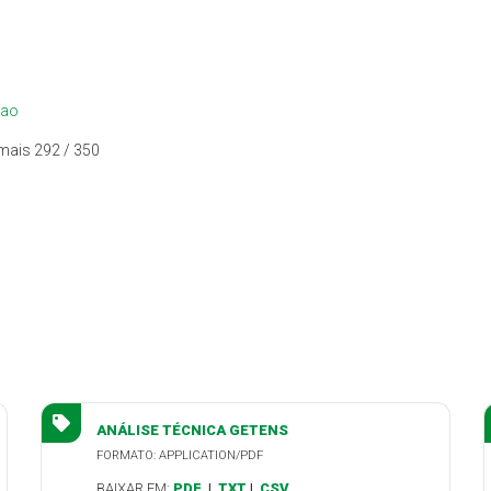
cao
mais 292 / 350
ANÁLISE TÉCNICA GETENS
FORMATO: APPLICATION/PDF
BAIXAR EM:
PDF
|
TXT
|
CSV