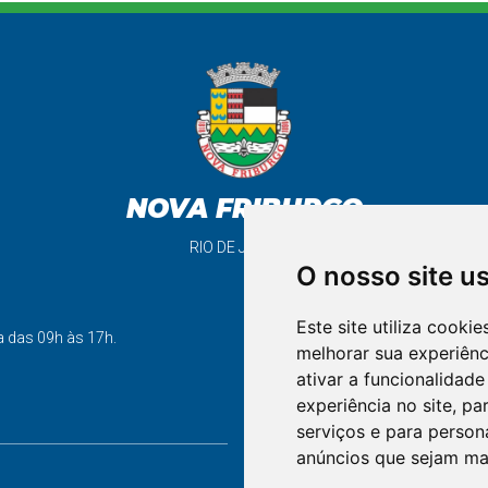
NOVA FRIBURGO
RIO DE JANEIRO
O nosso site u
Este site utiliza cooki
support_agent
a das 09h às 17h.
melhorar sua experiên
ativar a funcionalidade
experiência no site
,
par
FALE CONOSCO
serviços e para person
anúncios que sejam ma