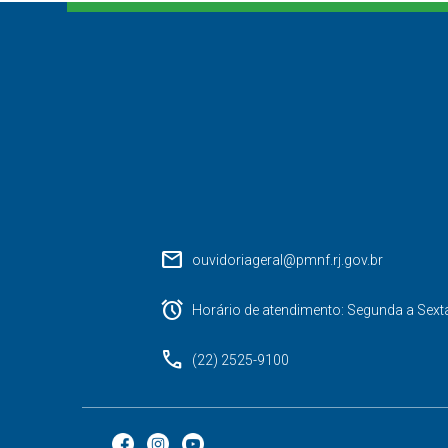
mail
ouvidoriageral@pmnf.rj.gov.br
alarm
Horário de atendimento: Segunda a Sext
phone
(22) 2525-9100