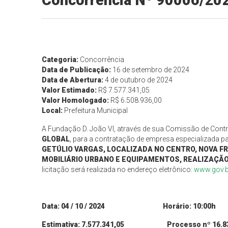
Concorrência Nº 90006/20
Categoria:
Concorrência
Data de Publicação:
16 de setembro de 2024
Data de Abertura:
4 de outubro de 2024
Valor Estimado:
R$ 7.577.341,05
Valor Homologado:
R$ 6.508.936,00
Local:
Prefeitura Municipal
A Fundação D. João VI, através de sua Comissão de Contra
GLOBAL
, para a contratação de empresa especializada p
GETÚLIO VARGAS, LOCALIZADA NO CENTRO, NOVA F
MOBILIÁRIO URBANO E EQUIPAMENTOS, REALIZAÇÃO 
licitação será realizada no endereço eletrônico:
www.gov.b
Data:
04
/
10
/ 2024 Horário:
10
:
0
0h
Estimativa:
7.577.341,05
Processo nº 1
6.8