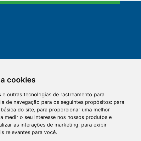
sa cookies
es e outras tecnologias de rastreamento para
mail
cloud_lock
cia de navegação para os seguintes propósitos:
para
 básica do site
,
para proporcionar uma melhor
a medir o seu interesse nos nossos produtos e
OUVIDORIA
LGPD
alizar as interações de marketing
,
para exibir
is relevantes para você
.