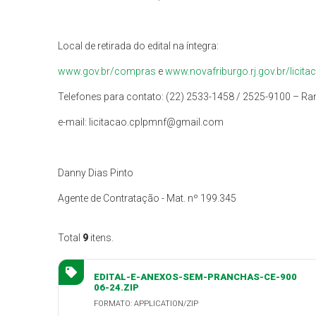
Local de retirada do edital na íntegra:
www.gov.br/compras
e
www.novafriburgo.rj.gov.br/licita
Telefones para contato: (22) 2533-1458 / 2525-9100 – Ra
e-mail: licitacao.cplpmnf@gmail.com
Danny Dias Pinto
Agente de Contratação - Mat. nº 199.345
Total
9
itens.
EDITAL-E-ANEXOS-SEM-PRANCHAS-CE-900
06-24.ZIP
FORMATO: APPLICATION/ZIP