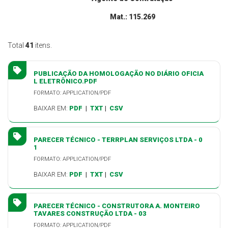
Mat.: 115.269
Total
41
itens.
PUBLICAÇÃO DA HOMOLOGAÇÃO NO DIÁRIO OFICIA
L ELETRÔNICO.PDF
FORMATO: APPLICATION/PDF
BAIXAR EM:
PDF
|
TXT
|
CSV
PARECER TÉCNICO - TERRPLAN SERVIÇOS LTDA - 0
1
FORMATO: APPLICATION/PDF
BAIXAR EM:
PDF
|
TXT
|
CSV
PARECER TÉCNICO - CONSTRUTORA A. MONTEIRO
TAVARES CONSTRUÇÃO LTDA - 03
FORMATO: APPLICATION/PDF