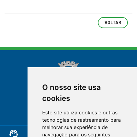
VOLTAR
O nosso site usa
cookies
NOVA FRIBURGO
Este site utiliza cookies e outras
RIO DE JANEIRO
tecnologias de rastreamento para
melhorar sua experiência de
support_agent
mail
cloud_lock
navegação para os seguintes