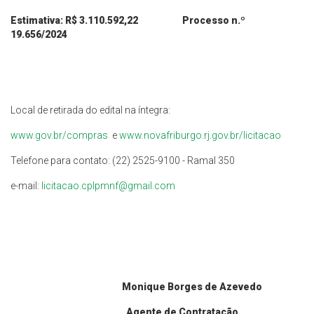
Estimativa: R$ 3.110.592,22 Processo n.º
19.656/2024
Local de retirada do edital na íntegra:
www.gov.br/compras
e
www.novafriburgo.rj.gov.br/licitacao
Telefone para contato: (22) 2525-9100 - Ramal 350
e-mail:
licitacao.cplpmnf@gmail.com
Monique Borges de Azevedo
Agente de Contratação