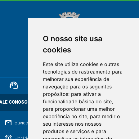
O nosso site usa
cookies
NOVA FRIBURGO
Este site utiliza cookies e outras
RIO DE JANEIRO
tecnologias de rastreamento para
melhorar sua experiência de
support_agent
mail
cloud_lock
navegação para os seguintes
propósitos:
para ativar a
funcionalidade básica do site
,
ALE CONOSCO
OUVIDORIA
LGPD
para proporcionar uma melhor
experiência no site
,
para medir o
mail
ouvidoriageral@pmnf.rj.gov.br
seu interesse nos nossos
produtos e serviços e para
alarm
personalizar as interações de
Horário de atendimento: Segunda a Sexta das 09h às 17h.