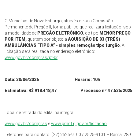
O Município de Nova Friburgo, através de sua Comissão
Permanente de Pregão II, torna público que realizará licitação, sob
a modalidade de
PREGÃO ELETRÔNICO
, do tipo
MENOR PREÇO
POR ITEM,
que tem por objeto a
AQUISIÇÃO DE 03 (TRÊS)
AMBULÂNCIAS “TIPO A” - simples remoção tipo furgão
.
A
licitação será realizada no endereço eletrônico:
www.gov.br/compras/pt-br
.
Data:
30
/
06
/2026 Horário: 10h
Estimativa: R$
918.418,47
Processo nº
47.535/2025
Local de retirada do edital na íntegra:
www.gov.br/
compras
e
www.pmnf.rj.gov.br/licitacao
Telefones para contato: (22) 2525-9100 / 2525-9101 – Ramal 289