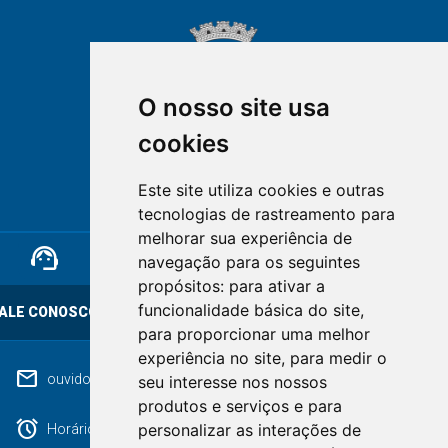
O nosso site usa
cookies
NOVA FRIBURGO
Este site utiliza cookies e outras
RIO DE JANEIRO
tecnologias de rastreamento para
melhorar sua experiência de
support_agent
mail
cloud_lock
navegação para os seguintes
propósitos:
para ativar a
funcionalidade básica do site
,
ALE CONOSCO
OUVIDORIA
LGPD
para proporcionar uma melhor
experiência no site
,
para medir o
mail
ouvidoriageral@pmnf.rj.gov.br
seu interesse nos nossos
produtos e serviços e para
alarm
personalizar as interações de
Horário de atendimento: Segunda a Sexta das 09h às 17h.