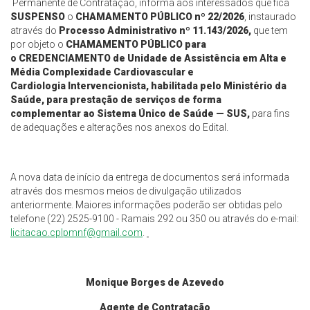
Permanente de Contratação, informa aos interessados que fica
SUSPENSO
o
CHAMAMENTO PÚBLICO
nº
22
/2026
, instaurado
através do
Processo Administrativo nº
11.143/2026
,
que tem
por objeto o
CHAMAMENTO PÚBLICO para
o
CREDENCIAMENTO de Unidade de Assistência em Alta e
Média Complexidade Cardiovascular e
Cardiologia
Intervencionista, habilitada pelo Ministério da
Saúde, para prestação de serviços de forma
complementar
ao Sistema Único de Saúde — SUS
,
para fins
de adequações e alterações nos anexos do Edital.
A nova data de início da entrega de documentos será informada
através dos mesmos meios de divulgação utilizados
anteriormente. Maiores informações poderão ser obtidas pelo
telefone (22) 2525-9100 - Ramais 292 ou 350 ou através do e-mail:
licitacao.cplpmnf@
gmail.com
.
Monique Borges de Azevedo
Agente de Contratação