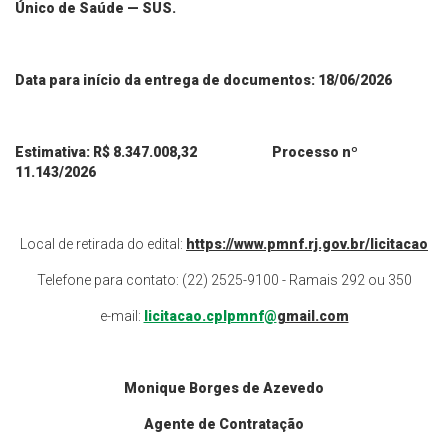
Único de Saúde — SUS.
Data para início da entrega de docume
ntos:
18
/
06
/2026
Estimativa: R$ 8.347.008,32 Processo nº
11.143/2026
Local de retirada do edital:
https://www.pmnf.rj.gov.br/licitacao
Telefone para contato: (22) 2525-9100 - Ramais 292 ou 350
e-mail:
licitacao.cplpmnf@
gmail.com
Monique Borges de Azevedo
Agente de Contratação