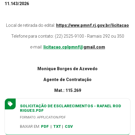
11.143
/202
6
Local de retirada do edital:
https://www.pmnf.rj.gov.br/licitacao
Telefone para contato: (22) 2525-9100 - Ramais 292 ou 350
e-mail:
licitacao.cplpmnf@
gmail.com
Monique Borges de Azevedo
Agente de Contratação
Mat.: 115.269
SOLICITAÇÃO DE ESCLARECIMENTOS - RAFAEL ROD
RIGUES.PDF
FORMATO: APPLICATION/PDF
BAIXAR EM:
PDF
|
TXT
|
CSV