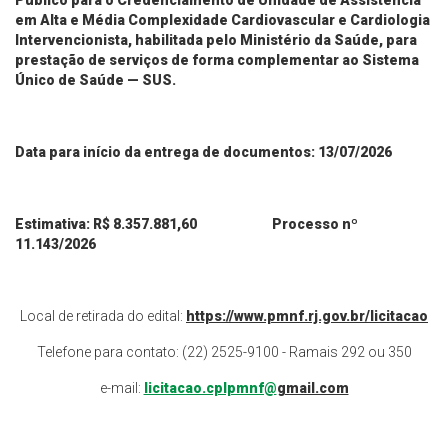
Público para o Credenciamento de Unidade de Assistência
em Alta e Média Complexidade Cardiovascular e Cardiologia
Intervencionista, habilitada pelo Ministério da Saúde, para
prestação de serviços de forma complementar ao Sistema
Único de Saúde — SUS.
Data para início da entrega de docume
ntos:
13
/
07
/2026
Estimativa: R$ 8.357.881,60 Processo nº
11.143/2026
Local de retirada do edital:
https://www.pmnf.rj.gov.br/licitacao
Telefone para contato: (22) 2525-9100 - Ramais 292 ou 350
e-mail:
licitacao.cplpmnf@
gmail.com