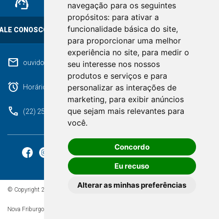
support_agent
mail
cloud_lock
navegação para os seguintes
propósitos:
para ativar a
funcionalidade básica do site
,
ALE CONOSCO
OUVIDORIA
LGPD
para proporcionar uma melhor
experiência no site
,
para medir o
mail
ouvidoriageral@pmnf.rj.gov.br
seu interesse nos nossos
produtos e serviços e para
alarm
personalizar as interações de
Horário de atendimento: Segunda a Sexta das 09h às 17h.
marketing
,
para exibir anúncios
phone
que sejam mais relevantes para
(22) 2525-9100
você
.
Concordo
Eu recuso
Alterar as minhas preferências
© Copyright 2026 - Todos os direitos reservados à Prefeitura de
Nova Friburgo/RJ