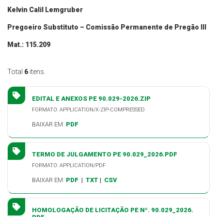
Kelvin Calil Lemgruber
Pregoei
ro Substituto
– Comissão Permanente de Pregão III
Mat.:
115.209
Total
6
itens.
EDITAL E ANEXOS PE 90.029-2026.ZIP
FORMATO: APPLICATION/X-ZIP-COMPRESSED
BAIXAR EM:
PDF
TERMO DE JULGAMENTO PE 90.029_2026.PDF
FORMATO: APPLICATION/PDF
BAIXAR EM:
PDF
|
TXT
|
CSV
HOMOLOGAÇÃO DE LICITAÇÃO PE Nº. 90.029_2026.