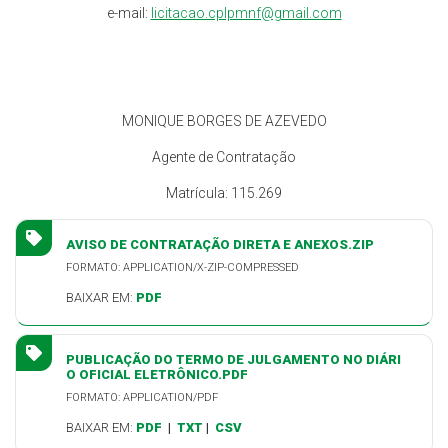
e-mail:
licitacao.cplpmnf@gmail.com
MONIQUE BORGES DE AZEVEDO
Agente de Contratação
Matrícula: 115.269
AVISO DE CONTRATAÇÃO DIRETA E ANEXOS.ZIP
FORMATO: APPLICATION/X-ZIP-COMPRESSED
BAIXAR EM:
PDF
PUBLICAÇÃO DO TERMO DE JULGAMENTO NO DIÁRI
O OFICIAL ELETRÔNICO.PDF
FORMATO: APPLICATION/PDF
BAIXAR EM:
PDF
|
TXT
|
CSV