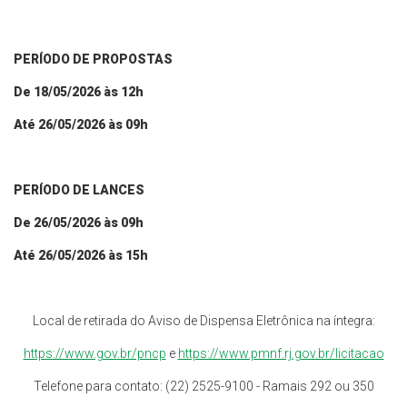
PERÍODO DE PROPOSTAS
De
18
/
05
/202
6
às
12
h
Até
26
/
05
/202
6
às 0
9
h
PERÍODO DE LANCES
De
26
/
05
/202
6
às 09h
Até
26
/
05
/202
6
às 15h
Local de retirada do Aviso de Dispensa Eletrônica na íntegra:
https://www.gov.br/pncp
e
https://www.pmnf.rj.gov.br/licitacao
Telefone para contato: (22) 2525-9100 - Ramais 292 ou 350