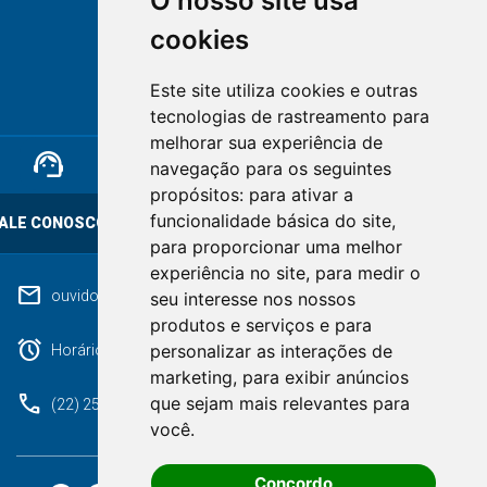
O nosso site usa
cookies
NOVA FRIBURGO
Este site utiliza cookies e outras
RIO DE JANEIRO
tecnologias de rastreamento para
melhorar sua experiência de
support_agent
mail
cloud_lock
navegação para os seguintes
propósitos:
para ativar a
funcionalidade básica do site
,
ALE CONOSCO
OUVIDORIA
LGPD
para proporcionar uma melhor
experiência no site
,
para medir o
mail
ouvidoriageral@pmnf.rj.gov.br
seu interesse nos nossos
produtos e serviços e para
alarm
personalizar as interações de
Horário de atendimento: Segunda a Sexta das 09h às 17h.
marketing
,
para exibir anúncios
phone
que sejam mais relevantes para
(22) 2525-9100
você
.
Concordo