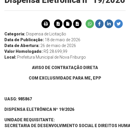
Dispensa Eletrônica n° 19/2026
Categoria:
Dispensa de Licitação
Data de Publicação:
18 de maio de 2026
Data de Abertura:
26 de maio de 2026
Valor Homologado:
R$ 28.699,99
Local:
Prefeitura Municipal de Nova Friburgo
AVISO DE CONTRATAÇÃO DIRETA
COM EXCLUSIVIDADE PARA ME, EPP
UASG: 985867
DISP
ENSA ELETRÔNICA Nº
19
/202
6
UNIDADE REQUISITANTE:
SECRETARIA
DE
DESENVOLVIMENTO
SOCIAL
E
DIREITOS
HUM