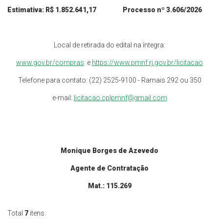
Estimativa: R$
1.852.641,17
Processo nº 3
.606
/202
6
Local de retirada do edital na íntegra:
www.gov.br/compras
e
https://www.pmnf.rj.gov.br/licitacao
Telefone para contato: (22) 2525-9100 - Ramais 292 ou 350
e-mail:
licitacao.cplpmnf@gmail.com
Monique Borges de Azevedo
Agente de Contratação
Mat.: 115.269
Total
7
itens.