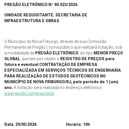
PREGÃO ELETRÔNICO Nº 90.0
2
3/2026
UNIDADE REQUISITANTE: SECRETARIA
DE
INFRAESTRUTURA E OBRAS
O Município de Nova Friburgo, através de sua Comissão
Permanente de Pregão I, torna público que realizará licitação, sob
a modalidade de
PREGÃO ELETRÔNICO
, do tipo
MENOR PREÇO
GLOBAL
, que tem por objeto o
REGISTRO DE PREÇOS para
futura e eventual
CONTRATAÇÃO DE EMPRESA
ESPECIALIZADA EM SERVIÇOS TÉCNICOS DE ENGENHARIA
PARA REALIZAÇÃO DE ESTUDOS GEOTÉCNICOS NO
MUNICÍPIO DE NOVA FRIBURGO/RJ,
pelo período de 1 (um)
ano
.
A licitação será realizada no endereço eletrônico:
www.gov.br/compras/pt-br
.
Data:
29
/0
5
/2026 Horário: 10h