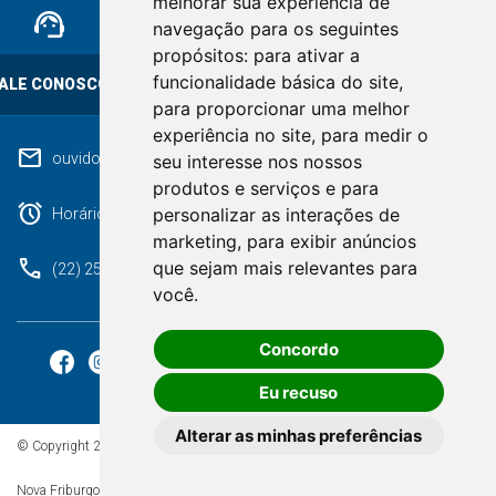
melhorar sua experiência de
support_agent
mail
cloud_lock
navegação para os seguintes
propósitos:
para ativar a
funcionalidade básica do site
,
ALE CONOSCO
OUVIDORIA
LGPD
para proporcionar uma melhor
experiência no site
,
para medir o
mail
ouvidoriageral@pmnf.rj.gov.br
seu interesse nos nossos
produtos e serviços e para
alarm
personalizar as interações de
Horário de atendimento: Segunda a Sexta das 09h às 17h.
marketing
,
para exibir anúncios
phone
que sejam mais relevantes para
(22) 2525-9100
você
.
Concordo
Eu recuso
Alterar as minhas preferências
© Copyright 2026 - Todos os direitos reservados à Prefeitura de
Nova Friburgo/RJ