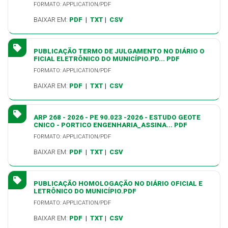
FORMATO: APPLICATION/PDF
BAIXAR EM:
PDF
|
TXT
|
CSV
PUBLICAÇÃO TERMO DE JULGAMENTO NO DIÁRIO O
FICIAL ELETRÔNICO DO MUNICÍPIO.PD... PDF
FORMATO: APPLICATION/PDF
BAIXAR EM:
PDF
|
TXT
|
CSV
ARP 268 - 2026 - PE 90.023 -2026 - ESTUDO GEOTE
CNICO - PORTICO ENGENHARIA_ASSINA... PDF
FORMATO: APPLICATION/PDF
BAIXAR EM:
PDF
|
TXT
|
CSV
PUBLICAÇÃO HOMOLOGAÇÃO NO DIÁRIO OFICIAL E
LETRÔNICO DO MUNICÍPIO.PDF
FORMATO: APPLICATION/PDF
BAIXAR EM:
PDF
|
TXT
|
CSV