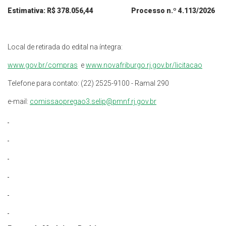
Estimativa:
R$
378.056,44
Processo n.º
4.113/2026
Local de retirada do edital na íntegra:
www.gov.br/
compras
e
www.
novafriburgo.rj.gov.br/licitacao
Telefone para contato: (22) 2525-9100 - Ramal 290
e-mail:
comissaopregao3.selip@pmnf.rj.gov.br