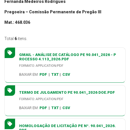
Fernanda Medeiros Rodrigues
Pregoeira – Comissão Permanente de Pregão III
Mat.: 468.036
Total
6
itens.
GMAIL - ANÁLISE DE CATÁLOGO PE 90.041_2026 - P
ROCESSO 4.113_2026.PDF
FORMATO: APPLICATION/PDF
BAIXAR EM:
PDF
|
TXT
|
CSV
TERMO DE JULGAMENTO PE 90.041_2026 DOE.PDF
FORMATO: APPLICATION/PDF
BAIXAR EM:
PDF
|
TXT
|
CSV
HOMOLOGAÇÃO DE LICITAÇÃO PE Nº. 90.041_2026.