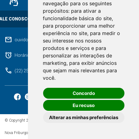
support_agent
mail
cloud_lock
navegação para os seguintes
propósitos:
para ativar a
funcionalidade básica do site
,
ALE CONOSCO
OUVIDORIA
LGPD
para proporcionar uma melhor
experiência no site
,
para medir o
mail
ouvidoriageral@pmnf.rj.gov.br
seu interesse nos nossos
produtos e serviços e para
alarm
personalizar as interações de
Horário de atendimento: Segunda a Sexta das 09h às 17h.
marketing
,
para exibir anúncios
phone
que sejam mais relevantes para
(22) 2525-9100
você
.
Concordo
Eu recuso
Alterar as minhas preferências
© Copyright 2026 - Todos os direitos reservados à Prefeitura de
Nova Friburgo/RJ