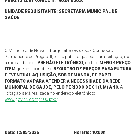
PREGÃO ELETRÔNICO N.º 90.0
41
/2026
UNIDADE REQUISITANTE: SECRETARIA MUNICIPAL DE
SAÚDE
O Município de Nova Friburgo, através de sua Comissão
Permanente de Pregão III, torna público que realizará licitação, sob
a modalidade de
PREGÃO ELETRÔNICO
, do tipo
MENOR PREÇO
ITEM
que tem por objeto
REGISTRO DE PREÇOS PARA FUTURA
E EVENTUAL AQUISIÇÃO, SOB DEMANDA, DE PAPEL
FORMATO A4 PARA ATENDER A NECESSIDADE DA REDE
MUNICIPAL DE SAÚDE, PELO PERÍODO DE 01 (UM) ANO
.
A
licitação será realizada no endereço eletrônico:
www.gov.br/compras/pt-br
.
Data:
12
/0
5
/2026 Horário: 10:00h