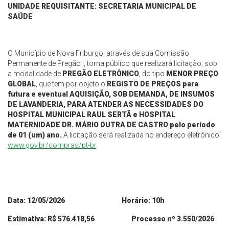
UNIDADE REQUISITANTE: SECRETARIA
MUNICIPAL
DE
SAÚDE
O Município de Nova Friburgo, através de sua Comissão
Permanente de Pregão I, torna público que realizará licitação, sob
a modalidade de
PREGÃO ELETRÔNICO
, do tipo
MENOR PREÇO
GLOBAL
, que tem por objeto o
REGISTO DE PREÇOS
para
futura e eventual AQUISIÇÃO, SOB
DEMANDA, DE INSUMOS
DE LAVANDERIA, PARA ATENDER AS
NECESSIDADES DO
HOSPITAL MUNICIPAL RAUL SERTÃ e
HOSPITAL
MATERNIDADE DR. MÁRIO DUTRA DE CASTRO pelo
período
de 01 (um) ano.
A licitação será realizada no endereço eletrônico:
www.gov.br/compras/pt-br
.
Data:
1
2/0
5
/2026 Horário: 10h
Estimativa: R$
576.418,56
Processo nº
3.550/2026