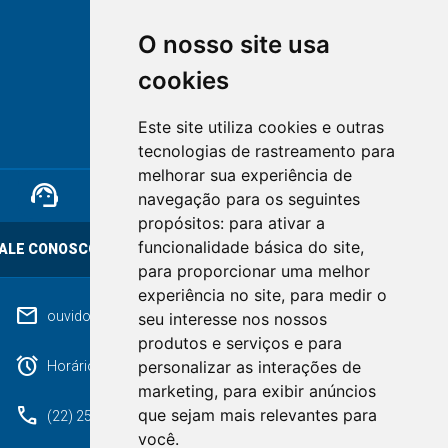
O nosso site usa
cookies
NOVA FRIBURGO
Este site utiliza cookies e outras
RIO DE JANEIRO
tecnologias de rastreamento para
melhorar sua experiência de
support_agent
mail
cloud_lock
navegação para os seguintes
propósitos:
para ativar a
funcionalidade básica do site
,
ALE CONOSCO
OUVIDORIA
LGPD
para proporcionar uma melhor
experiência no site
,
para medir o
mail
ouvidoriageral@pmnf.rj.gov.br
seu interesse nos nossos
produtos e serviços e para
alarm
personalizar as interações de
Horário de atendimento: Segunda a Sexta das 09h às 17h.
marketing
,
para exibir anúncios
phone
que sejam mais relevantes para
(22) 2525-9100
você
.