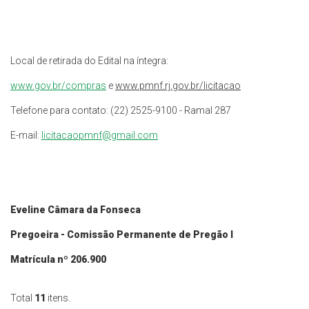
Local de retirada do Edital na íntegra:
www.gov.br/
compras
e
www.pmnf.rj.gov.br/licitacao
Telefone para contato: (22) 2525-9100 - Ramal 287
E-mail:
licitacaopmnf@gmail.com
Eveline Câmara da Fonseca
Pregoeira - Comissão Permanente de Pregão I
Matrícula nº 206.900
Total
11
itens.