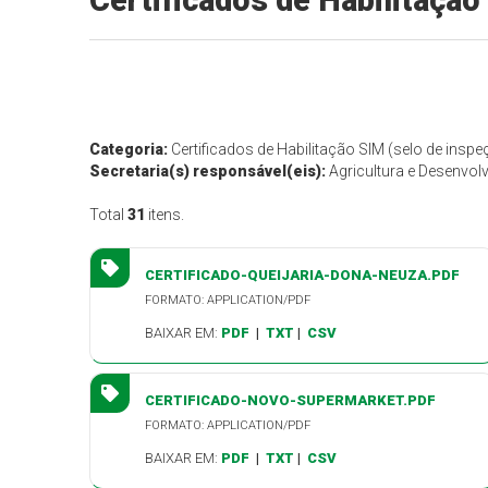
Certificados de Habilitação
Categoria:
Certificados de Habilitação SIM (selo de insp
Secretaria(s) responsável(eis):
Agricultura e Desenvol
Total
31
itens.
CERTIFICADO-QUEIJARIA-DONA-NEUZA.PDF
FORMATO: APPLICATION/PDF
BAIXAR EM:
PDF
|
TXT
|
CSV
CERTIFICADO-NOVO-SUPERMARKET.PDF
FORMATO: APPLICATION/PDF
BAIXAR EM:
PDF
|
TXT
|
CSV