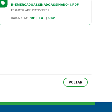
R-EMERCADOASSINADOASSINADO-1.PDF
FORMATO: APPLICATION/PDF
BAIXAR EM:
PDF
|
TXT
|
CSV
VOLTAR