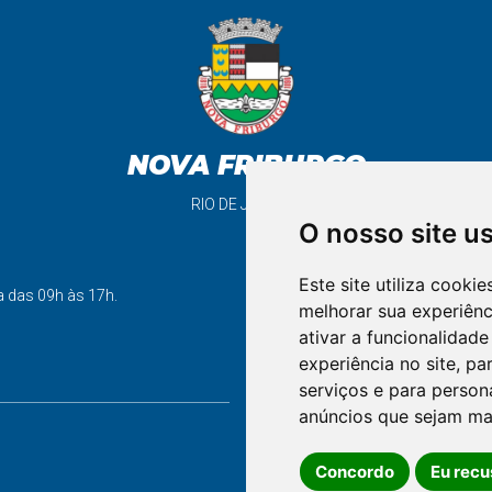
NOVA FRIBURGO
RIO DE JANEIRO
O nosso site u
Este site utiliza cooki
support_agent
a das 09h às 17h.
melhorar sua experiên
ativar a funcionalidade
experiência no site
,
par
FALE CONOSCO
serviços e para person
anúncios que sejam ma
Concordo
Eu recu