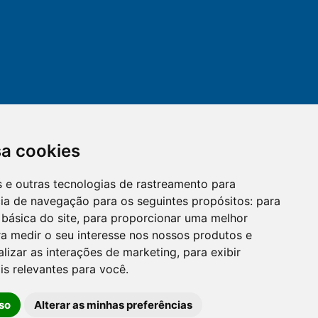
sa cookies
es e outras tecnologias de rastreamento para
mail
cloud_lock
cia de navegação para os seguintes propósitos:
para
 básica do site
,
para proporcionar uma melhor
a medir o seu interesse nos nossos produtos e
OUVIDORIA
LGPD
alizar as interações de marketing
,
para exibir
is relevantes para você
.
so
Alterar as minhas preferências