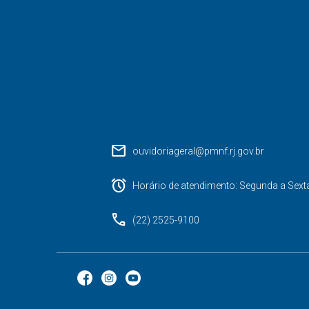
mail
ouvidoriageral@pmnf.rj.gov.br
alarm
Horário de atendimento: Segunda a Sext
phone
(22) 2525-9100