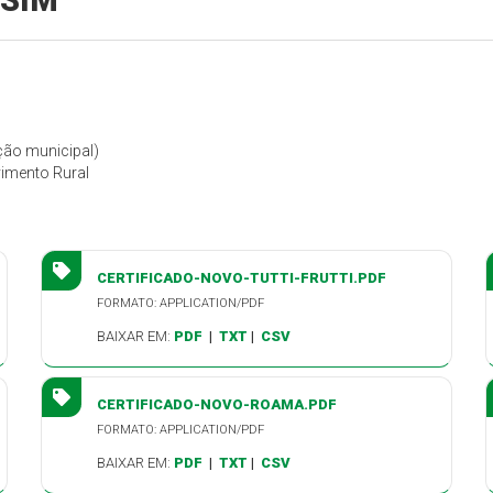
 SIM
eção municipal)
vimento Rural
CERTIFICADO-NOVO-TUTTI-FRUTTI.PDF
FORMATO: APPLICATION/PDF
BAIXAR EM:
PDF
|
TXT
|
CSV
CERTIFICADO-NOVO-ROAMA.PDF
FORMATO: APPLICATION/PDF
BAIXAR EM:
PDF
|
TXT
|
CSV