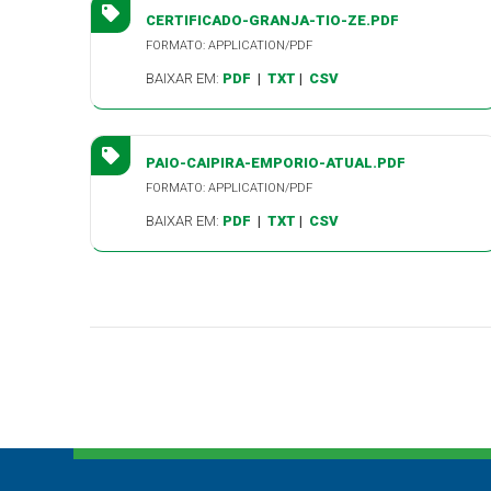
CERTIFICADO-GRANJA-TIO-ZE.PDF
FORMATO: APPLICATION/PDF
BAIXAR EM:
PDF
|
TXT
|
CSV
PAIO-CAIPIRA-EMPORIO-ATUAL.PDF
FORMATO: APPLICATION/PDF
BAIXAR EM:
PDF
|
TXT
|
CSV