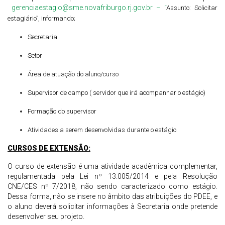
gerenciaestagio@sme.novafriburgo.rj.gov.br
– “
Assunto: Solicitar
estagiário”, informando;
Secretaria
Setor
Área de atuação do aluno/curso
Supervisor de campo ( servidor que irá acompanhar o estágio)
Formação do supervisor
A
tivida
d
es a serem desenvolvidas
durante o estágio
CURSOS DE EXTENSÃO:
O curso de extensão é uma atividade acadêmica complementar,
regulamentada pela Lei nº 13.005/2014 e pela Resolução
CNE/CES nº 7/2018, não sendo caracterizado como estágio.
Dessa forma, não se insere no âmbito das atribuições do PDEE, e
o aluno deverá solicitar informações à Secretaria onde pretende
desenvolver seu projeto.