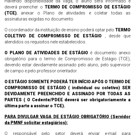
Havendo disponibilidade da vaga, o aluno será informado e
deverá preencher o
TERMO DE COMPROMISSO DE ESTÁGIO
(TCE)
, anexar o Plano de atividades e coletar todas as
assinaturas exigidas no documento.
O coordenador da instituição de ensino poderá optar pelo
TERMO
COLETIVO DE COMPROMISSO DE ESTÁGIO
, desde que
atendidos os requisitos nele estabelecidos.
O PLANO DE ATIVIDADES
DE
ESTÁGIO
é documento anexo
obrigatório para o termo de Compromisso de Estágio (TCE),
devendo estar devidamente assinado pelo aluno, pelo supervisor
de campo e pelo professor orientador.
O ESTÁGIO SOMENTE PODERÁ TER INÍCIO APÓS O TERMO DE
COMPROMISSO DE ESTÁGIO ( individual ou coletivo) SER
DEVIDAMENTE PREENCHIDO E ASSINADO POR TODAS AS
PARTES ( O Cedente/PDEE deverá ser obrigatoriamente a
última parte a assinar o TCE).
PARA DIVULGAR VAGA DE ESTÁGIO OBRIGATÓRIO (Servidor
da PMNF solicitar estagiários):
O responsável pelo setor deverá enviar e-mail para