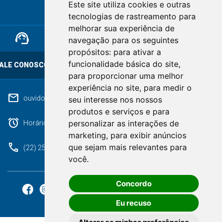
Este site utiliza cookies e outras
RIO DE JANEIRO
tecnologias de rastreamento para
melhorar sua experiência de
support_agent
mail
cloud_lock
navegação para os seguintes
propósitos:
para ativar a
funcionalidade básica do site
,
ALE CONOSCO
OUVIDORIA
LGPD
para proporcionar uma melhor
experiência no site
,
para medir o
mail
ouvidoriageral@pmnf.rj.gov.br
seu interesse nos nossos
produtos e serviços e para
alarm
personalizar as interações de
Horário de atendimento: Segunda a Sexta das 09h às 17h.
marketing
,
para exibir anúncios
phone
que sejam mais relevantes para
(22) 2525-9100
você
.
Concordo
Eu recuso