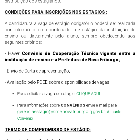
distribuição dos estagiários.
CONDIÇÕES PARA
INSCRIÇÕES NOS ESTÁGIOS
:
A candidatura à vaga de estágio obrigatório poderá ser realizada
por intermédio do coordenador de estágio da instituição de
ensino ou diretamente pelo aluno, sempre obedecendo aos
seguintes critérios:
-
Haver
Convênio de
Cooperação Técnica
v
igente entre a
i
nstituição de ensino e a Prefeitura de Nova Friburgo;
- Envio de Carta de apresentação;
-
A
valiação pelo
PDEE
sobre
disponibilidade de vagas
Para solicitar a vaga
de estágio
CLIQUE AQUI
P
ara informações sobre
CONVÊNIOS
envie e-mail para
gerenciaestagio@sme.novafriburgo.rj.gov.br
Assunto:
Convênio
TERMO DE COMPROMISSO DE ESTÁGIO: