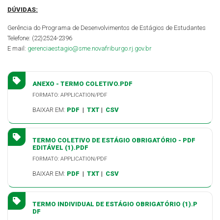
DÚVIDAS:
Gerência do Programa de Desenvolvimentos de Estágios de Estudantes
Telefone: (22)
2524-2396
E mail:
gerenciaestagio@sme.novafriburgo.rj.gov.br
ANEXO - TERMO COLETIVO.PDF
FORMATO: APPLICATION/PDF
BAIXAR EM:
PDF
|
TXT
|
CSV
TERMO COLETIVO DE ESTÁGIO OBRIGATÓRIO - PDF
EDITÁVEL (1).PDF
FORMATO: APPLICATION/PDF
BAIXAR EM:
PDF
|
TXT
|
CSV
TERMO INDIVIDUAL DE ESTÁGIO OBRIGATÓRIO (1).P
DF