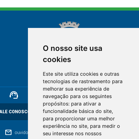
O nosso site usa
cookies
NOVA FRIBURGO
Este site utiliza cookies e outras
RIO DE JANEIRO
tecnologias de rastreamento para
melhorar sua experiência de
support_agent
mail
cloud_lock
navegação para os seguintes
propósitos:
para ativar a
funcionalidade básica do site
,
ALE CONOSCO
OUVIDORIA
LGPD
para proporcionar uma melhor
experiência no site
,
para medir o
mail
ouvidoriageral@pmnf.rj.gov.br
seu interesse nos nossos