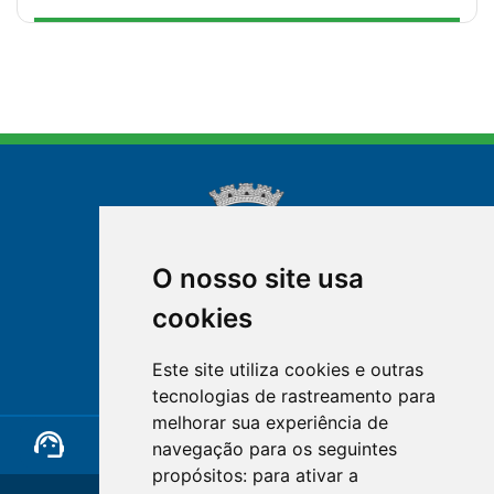
O nosso site usa
cookies
NOVA FRIBURGO
Este site utiliza cookies e outras
RIO DE JANEIRO
tecnologias de rastreamento para
melhorar sua experiência de
support_agent
mail
cloud_lock
navegação para os seguintes
propósitos:
para ativar a