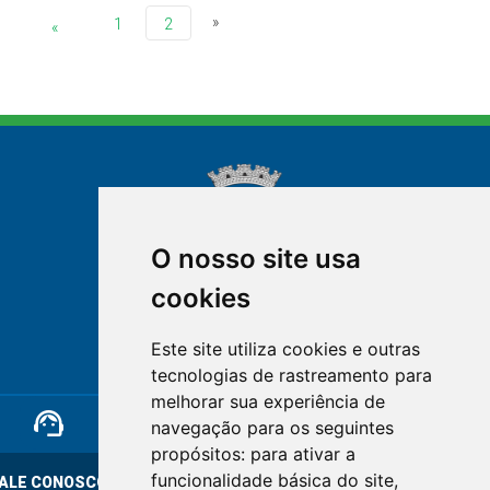
»
1
2
«
O nosso site usa
cookies
NOVA FRIBURGO
Este site utiliza cookies e outras
RIO DE JANEIRO
tecnologias de rastreamento para
melhorar sua experiência de
support_agent
mail
cloud_lock
navegação para os seguintes
propósitos:
para ativar a
funcionalidade básica do site
,
ALE CONOSCO
OUVIDORIA
LGPD