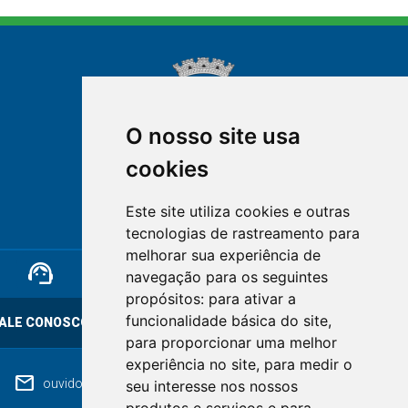
O nosso site usa
cookies
NOVA FRIBURGO
Este site utiliza cookies e outras
RIO DE JANEIRO
tecnologias de rastreamento para
melhorar sua experiência de
support_agent
mail
cloud_lock
navegação para os seguintes
propósitos:
para ativar a
funcionalidade básica do site
,
ALE CONOSCO
OUVIDORIA
LGPD
para proporcionar uma melhor
experiência no site
,
para medir o
mail
ouvidoriageral@pmnf.rj.gov.br
seu interesse nos nossos